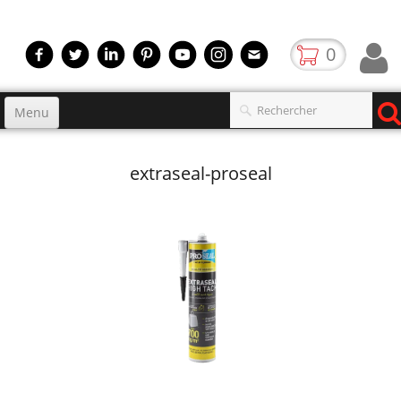
0
Menu
Accueil
extraseal-proseal
Produits
▼
gamme
▼
Boutique
Video
Contact
blog