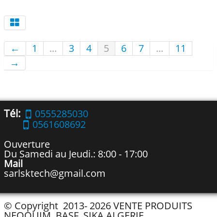
←
1
...
3
4
5
6
7
...
11
→
Tél:
0555285030
0561608692
Ouverture
Du Samedi au Jeudi.: 8:00 - 17:00
Mail
sarlsktech@gmail.com
© Copyright 2013- 2026 VENTE PRODUITS
NEOQUIM, BASF, SIKA ALGERIE