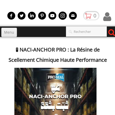
0
Menu
Accueil
🧪 NACI-ANCHOR PRO : La Résine de
Produits
▼
Scellement Chimique Haute Performance
gamme
▼
Boutique
Video
Contact
blog