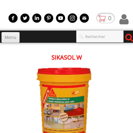
0
Menu
Accueil
SIKASOL W
Produits
▼
gamme
▼
Boutique
Video
Contact
blog