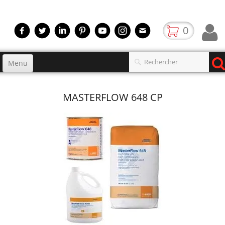
0
Menu
Accueil
MASTERFLOW 648 CP
Produits
▼
gamme
▼
Boutique
Video
Contact
blog