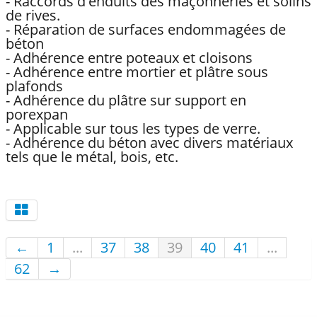
épaisseur sur support lisse ou d’adhérence
difficile
- Raccords d'enduits des maçonneries et solins
de rives.
- Réparation de surfaces endommagées de
béton
- Adhérence entre poteaux et cloisons
- Adhérence entre mortier et plâtre sous
plafonds
- Adhérence du plâtre sur support en
porexpan
- Applicable sur tous les types de verre.
- Adhérence du béton avec divers matériaux
tels que le métal, bois, etc.
←
1
...
37
38
39
40
41
...
62
→