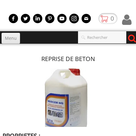
0
Menu
Accueil
REPRISE DE BETON
Produits
▼
gamme
▼
Boutique
Video
Contact
blog