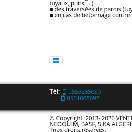
tuyaux, puits, ...),
■ des traversées de parois (tu
■ en cas de bétonnage contre 
SECTIO
Tél:
0555285030
0561608692
© Copyright 2013- 2026 VEN
NEOQUIM, BASF, SIKA ALGERI
Tous droits réservés.