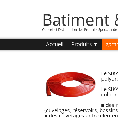
Batiment
Conseil et Distribution des Produits Speciaux d
Accueil
Produits
gam
▼
Le SIK
polyur
Le SIK
colonne
■ des 
(cuvelages, réservoirs, bassins, 
■ des clavetages entre élément