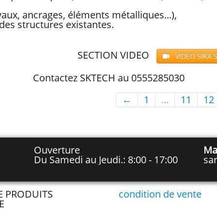
yaux, ancrages, éléments métalliques...),
des structures existantes.
N VIDEO
VIDEO SIKA 
Contactez SKTECH au 0555285030
←
1
...
11
12
Ouverture
Ma
Du Samedi au Jeudi.: 8:00 - 17:00
sa
TE PRODUITS
condition de vente
E