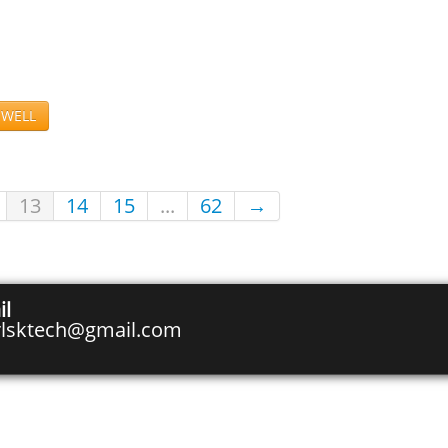
SWELL
13
14
15
...
62
→
il
rlsktech@gmail.com