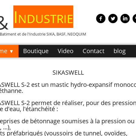
Industrie
 &
e Batiment et de l'Industrie SIKA, BASF, NEOQUIM
me
Boutique
Video
Contact
blog
▼
SIKASWELL
ASWELL S-2 est un mastic hydro-expansif monoc
éthanne.
ASWELL S-2 permet de réaliser, pour des pressio
 d'eau, l'étanchéité :
reprises de bétonnage soumises à la pression ou 
...),
s préfabriqués (voussoirs de tunnel, ovoïdes,