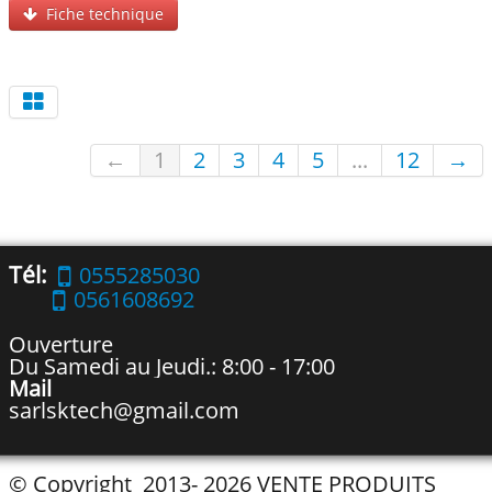
Fiche technique
←
1
2
3
4
5
...
12
→
Tél:
0555285030
0561608692
Ouverture
Du Samedi au Jeudi.: 8:00 - 17:00
Mail
sarlsktech@gmail.com
© Copyright 2013- 2026 VENTE PRODUITS