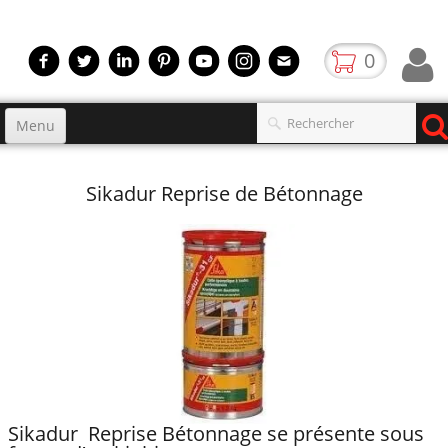
0
Menu
Accueil
Sikadur Reprise de Bétonnage
Produits
▼
gamme
▼
Boutique
Video
Contact
blog
Sikadur Reprise Bétonnage se présente sous