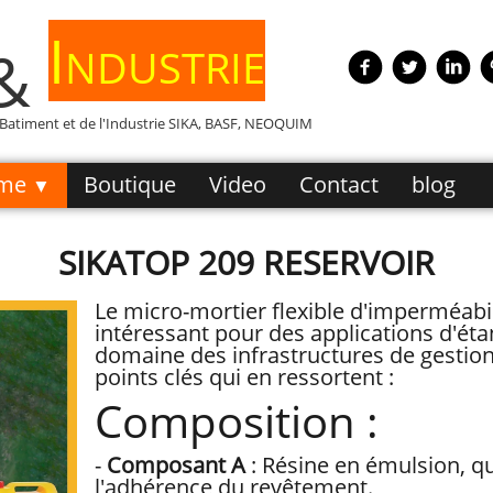
Industrie
 &
e Batiment et de l'Industrie SIKA, BASF, NEOQUIM
me
Boutique
Video
Contact
blog
▼
SIKATOP 209 RESERVOIR
Le micro-mortier flexible d'imperméabi
intéressant pour des applications d'ét
domaine des infrastructures de gestion 
points clés qui en ressortent :
Composition :
-
Composant A
: Résine en émulsion, qui
l'adhérence du revêtement.