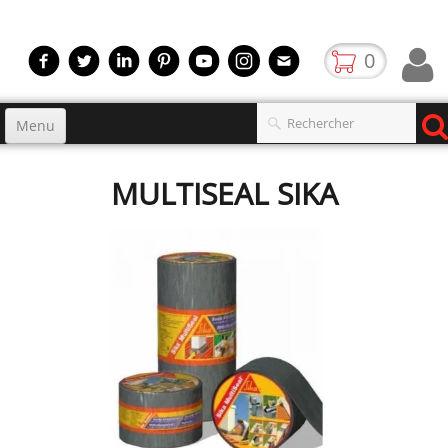
0
Menu
Accueil
MULTISEAL SIKA
Produits
▼
gamme
▼
Boutique
Video
Contact
blog