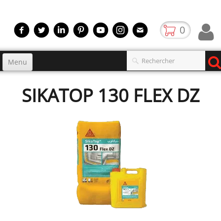
0
Menu
Accueil
SIKATOP 130 FLEX DZ
Produits
▼
gamme
▼
Boutique
Video
Contact
blog