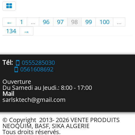
←
1
...
96
97
98
99
100
...
134
→
Tél:
0555285030
0561608692
Ouverture
Du Samedi au Jeudi.: 8:00 - 17:00
Mail
sarlsktech@gmail.com
© Copyright 2013- 2026 VENTE PRODUITS
NEOQUIM, BASF, SIKA ALGERIE
Tous droits réservés.