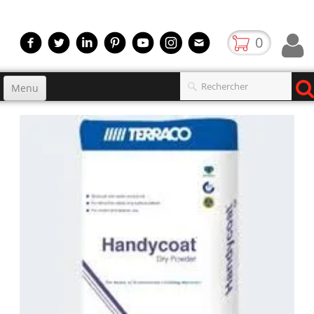
0
Menu
Accueil
Produits
▼
gamme
▼
Boutique
Video
Contact
blog