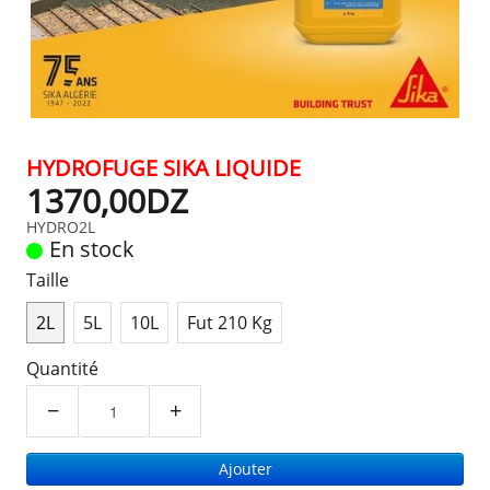
HYDROFUGE SIKA LIQUIDE
1370,00DZ
HYDRO2L
En stock
Taille
2L
5L
10L
Fut 210 Kg
Quantité
−
+
Ajouter