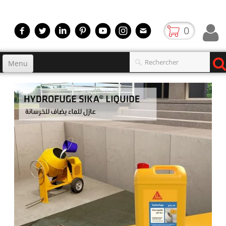
0
Menu
Accueil
Produits
▼
gamme
▼
Boutique
Video
Contact
blog