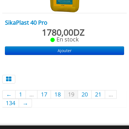
SikaPlast 40 Pro
1780,00DZ
En stock
Ajouter
←
1
...
17
18
19
20
21
...
134
→