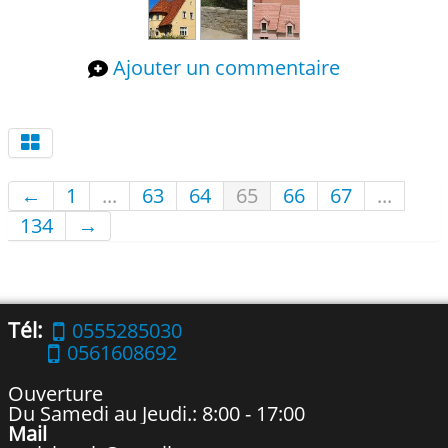
Ajouter un commentaire
←
1
...
63
64
65
66
67
...
134
→
Tél:
0555285030
0561608692
Ouverture
Du Samedi au Jeudi.: 8:00 - 17:00
Mail