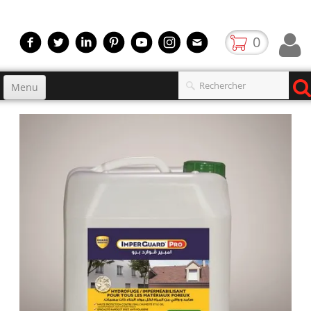
0
Menu
Accueil
Produits
▼
gamme
▼
Boutique
Video
Contact
blog