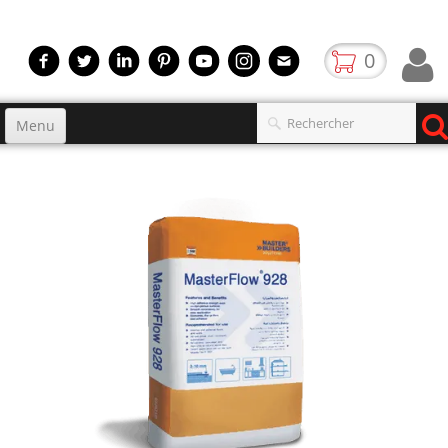
0
Menu
Accueil
Produits
▼
gamme
▼
Boutique
Video
Contact
blog