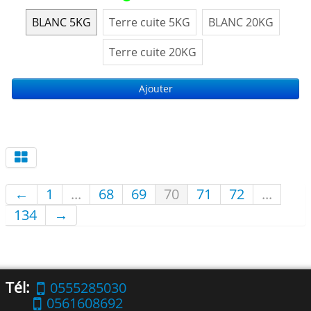
BLANC 5KG
Terre cuite 5KG
BLANC 20KG
Terre cuite 20KG
Ajouter
←
1
...
68
69
70
71
72
...
134
→
Tél:
0555285030
0561608692