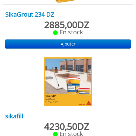
SikaGrout 234 DZ
2885,00DZ
En stock
Ajouter
sikafill
4230,50DZ
En stock