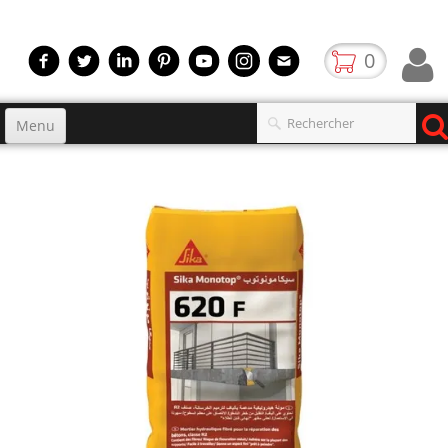
0
Menu
Accueil
Produits
▼
gamme
▼
Boutique
Video
Contact
blog