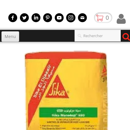
0
Menu
Accueil
Produits
▼
gamme
▼
Boutique
Video
Contact
blog