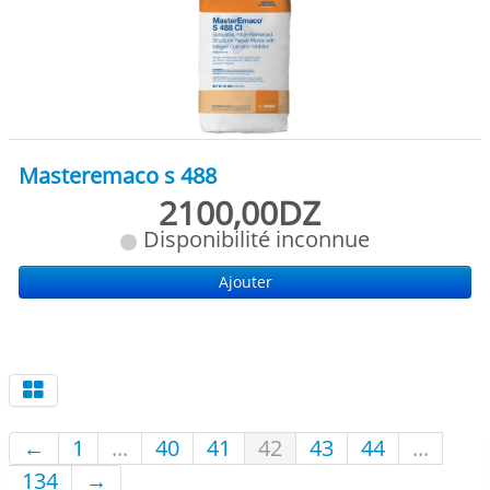
Masteremaco s 488
2100,00DZ
Disponibilité inconnue
Ajouter
←
1
...
40
41
42
43
44
...
134
→