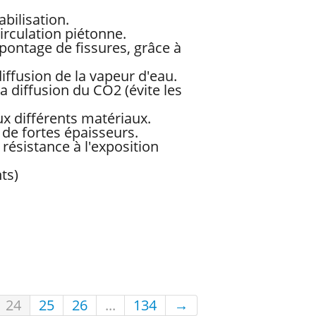
bilisation.
irculation piétonne.
ontage de fissures, grâce à
ffusion de la vapeur d'eau.
a diffusion du CO2 (évite les
 différents matériaux.
 de fortes épaisseurs.
 résistance à l'exposition
ts)
24
25
26
...
134
→