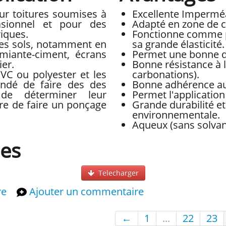
r toitures soumises à
Excellente Imperméa
asionnel et pour des
Adapté en zone de c
riques.
Fonctionne comme p
des sols, notamment en
sa grande élasticité.
miante-ciment, écrans
Permet une bonne di
ier.
Bonne résistance à l
PVC ou polyester et les
carbonations).
andé de faire des des
Bonne adhérence aux
 de déterminer leur
Permet l'application
ire de faire un ponçage
Grande durabilité et
environnementale.
Aqueux (sans solvan
ues
Telecharger
re
Ajouter un commentaire
←
1
...
22
23