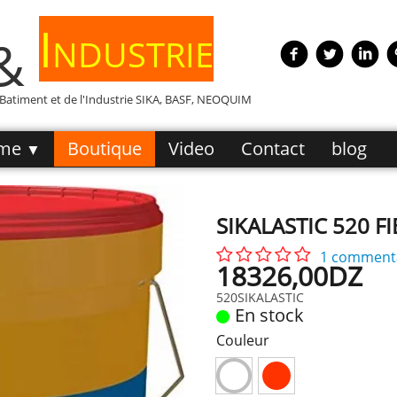
Industrie
 &
e Batiment et de l'Industrie SIKA, BASF, NEOQUIM
me
Boutique
Video
Contact
blog
▼
SIKALASTIC 520 F
1 comment
18326,00DZ
520SIKALASTIC
En stock
Couleur