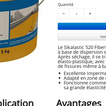
Quantité
−
+
Voi
Le Sikalastic 520 Fibe
à base de dispersion s
Après séchage, il se 
élasto-plastique, ave
de fissures même à b
Excellente Impermé
Adapté en zone de c
Fonctionne comme p
sa grande élasticité
lication
Avantages