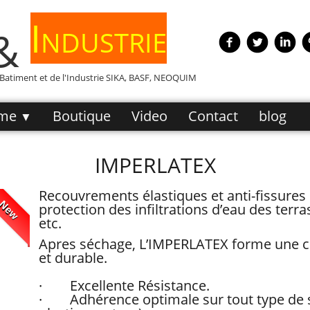
Industrie
 &
e Batiment et de l'Industrie SIKA, BASF, NEOQUIM
me
Boutique
Video
Contact
blog
▼
IMPERLATEX
Recouvrements élastiques et anti-fissures p
New
protection des infiltrations d’eau des terra
etc.
Apres séchage, L’IMPERLATEX forme une c
et durable.
· Excellente Résistance.
· Adhérence optimale sur tout type de su