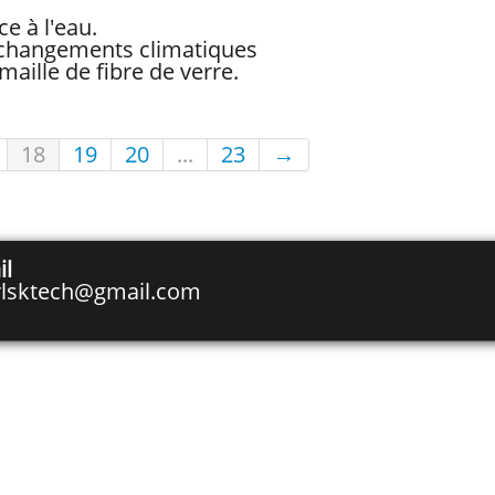
e à l'eau.
 changements climatiques
aille de fibre de verre.
18
19
20
...
23
→
il
rlsktech@gmail.com