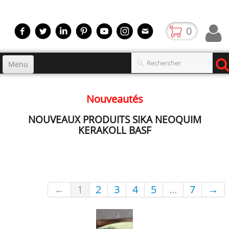
0
Menu
Accueil
Nouveautés
Produits
▼
NOUVEAUX PRODUITS SIKA NEOQUIM
gamme
▼
KERAKOLL BASF
Boutique
Video
←
1
2
3
4
5
...
7
→
Contact
blog