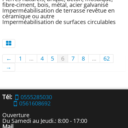
fibre-ciment, bois, métal, acier galvanisé
Imperméabilisation de terrasse revêtue en
céramique ou autre
Imperméabilisation de surfaces circulables
←
1
...
4
5
6
7
8
...
62
→
Tél:
0555285030
0561608692
Ouverture
Du Samedi au Jeudi.: 8:00 - 17:00
Mail