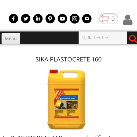
0
Menu
Accueil
SIKA PLASTOCRETE 160
Produits
▼
gamme
▼
Boutique
Video
Contact
blog