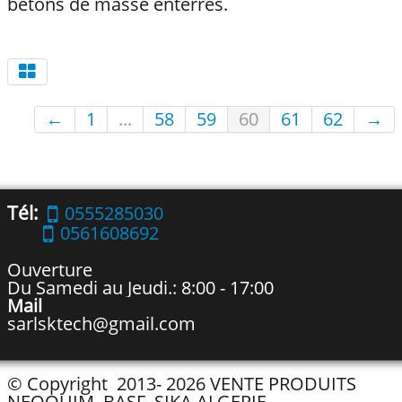
bétons de masse enterrés.
←
1
...
58
59
60
61
62
→
Tél:
0555285030
0561608692
Ouverture
Du Samedi au Jeudi.: 8:00 - 17:00
Mail
sarlsktech@gmail.com
© Copyright 2013- 2026 VENTE PRODUITS
NEOQUIM, BASF, SIKA ALGERIE