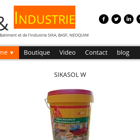
Industrie
 &
e Batiment et de l'Industrie SIKA, BASF, NEOQUIM
me
Boutique
Video
Contact
blog
▼
SIKASOL W