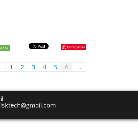
Enregistrer
tager
←
1
2
3
4
5
6
→
il
rlsktech@gmail.com