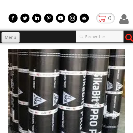
0
Menu
Accueil
Produits
▼
gamme
▼
Boutique
Video
Contact
blog