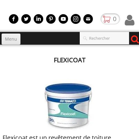
0
Menu
Accueil
FLEXICOAT
Produits
▼
gamme
▼
Boutique
Video
Contact
blog
Flexicoat est un revêtement de toiture