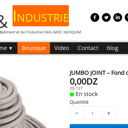
Industrie
 &
e Batiment et de l'Industrie SIKA, BASF, NEOQUIM
me
Boutique
Video
Contact
blog
▼
JUMBO JOINT – Fond d
0,00DZ
20-127
En stock
Quantité
−
+