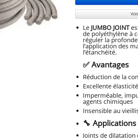
Voi
Le
JUMBO JOINT
es
de polyéthylène à c
réguler la profonde
l’application des m
l’étanchéité.
✅
Avantages
Réduction de la c
Excellente élasticité 
Imperméable, imput
agents chimiques
Insensible au vieil
🔧
Applications
Joints de dilatation