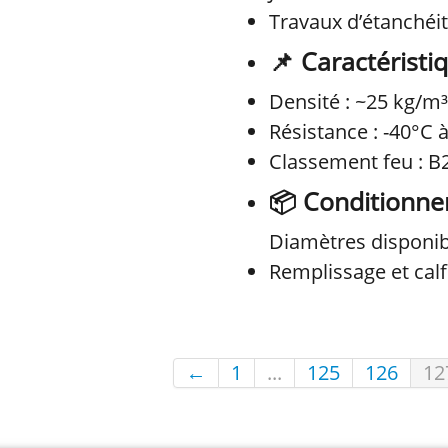
Travaux d’étanchéi
📌
Caractéristi
Densité : ~25 kg/m³
Résistance : -40°C 
Classement feu : B
📦
Conditionn
Diamètres disponib
Remplissage et cal
←
1
...
125
126
12