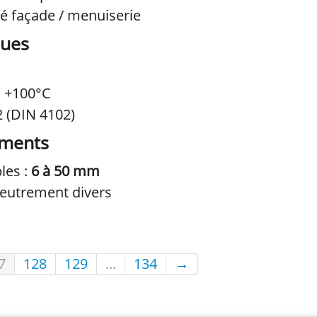
té façade / menuiserie
ques
à +100°C
2 (DIN 4102)
ements
les :
6 à 50 mm
feutrement divers
7
128
129
...
134
→