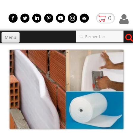
0
Menu
Accueil
Produits
▼
gamme
▼
Boutique
Video
Contact
blog