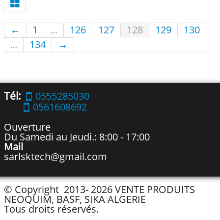
←
1
...
126
127
128
129
130
...
134
→
Tél:
0555285030
0561608692
Ouverture
Du Samedi au Jeudi.: 8:00 - 17:00
Mail
sarlsktech@gmail.com
© Copyright 2013- 2026 VENTE PRODUITS
NEOQUIM, BASF, SIKA ALGERIE
Tous droits réservés.