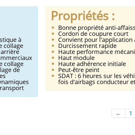
Propriétés :
Bonne propriété anti-affai
Cordon de coupure court
stique à
Convient pour l'application 
e collage
Durcissement rapide
 arrière
Haute performance mécan
 commerciaux
Haut module
e collage
Haute adhérence initiale
blage de
Peut-être peint
es
SDAT : 6 heures sur les véhi
dynamiques
fois d'airbags conducteur e
transport
←
1