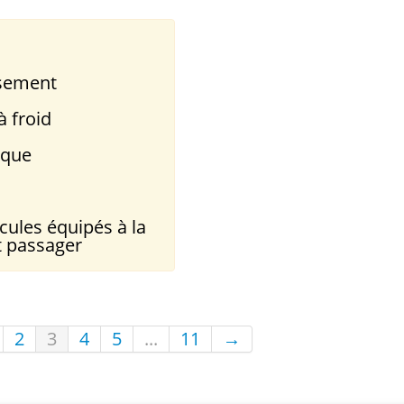
ssement
à froid
ique
cules équipés à la
t passager
2
3
4
5
...
11
→