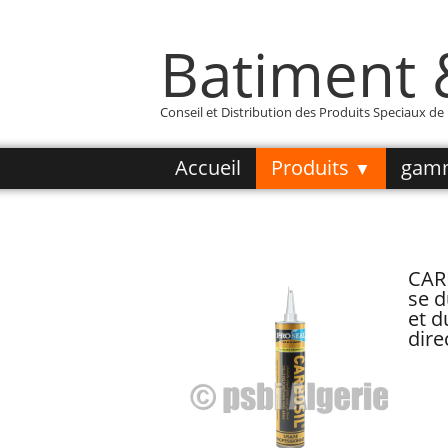
Batiment
Conseil et Distribution des Produits Speciaux d
Accueil
Produits
gam
▼
CAR
se d
et d
dire