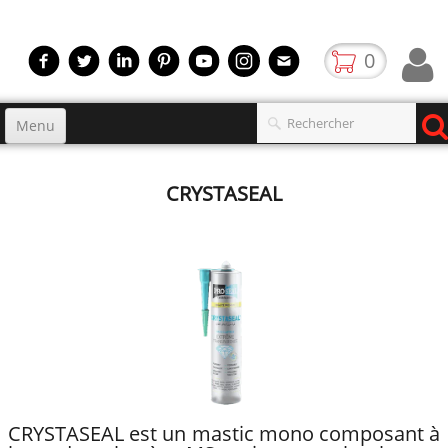
0
Menu
Accueil
CRYSTASEAL
Produits
▼
gamme
▼
Boutique
Video
Contact
blog
CRYSTASEAL est un mastic mono composant à