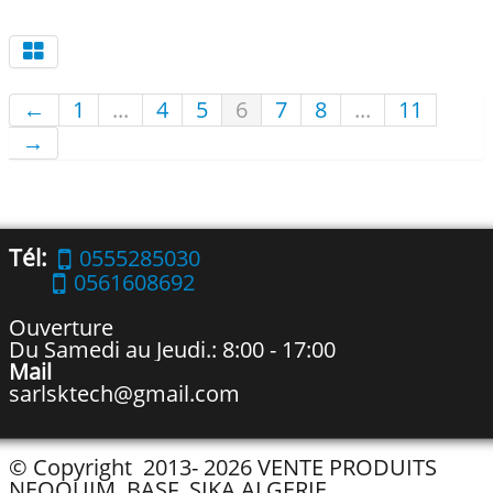
←
1
...
4
5
6
7
8
...
11
→
Tél:
0555285030
0561608692
Ouverture
Du Samedi au Jeudi.: 8:00 - 17:00
Mail
sarlsktech@gmail.com
© Copyright 2013- 2026 VENTE PRODUITS
NEOQUIM, BASF, SIKA ALGERIE