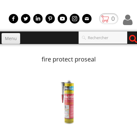
0
Menu
Accueil
fire protect proseal
Produits
▼
gamme
▼
Boutique
Video
Contact
blog